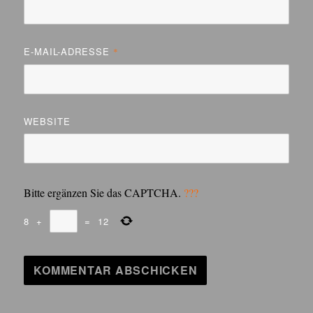
E-MAIL-ADRESSE
*
WEBSITE
Bitte ergänzen Sie das CAPTCHA.
???
8
+
=
12