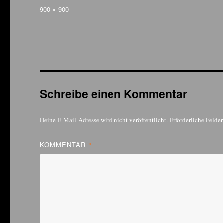
am
Volle
900 × 900
Größe
Schreibe einen Kommentar
Deine E-Mail-Adresse wird nicht veröffentlicht.
Erforderliche Felde
KOMMENTAR
*