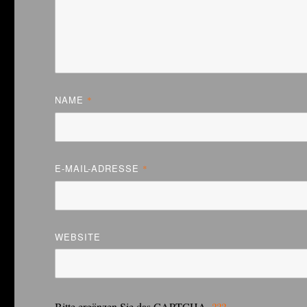
NAME
*
E-MAIL-ADRESSE
*
WEBSITE
Bitte ergänzen Sie das CAPTCHA.
???