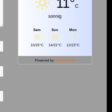
11°
C
sonnig
Sam
Son
Mon
10/25°C
14/31°C
12/23°C
Powered by
Wetter2.com