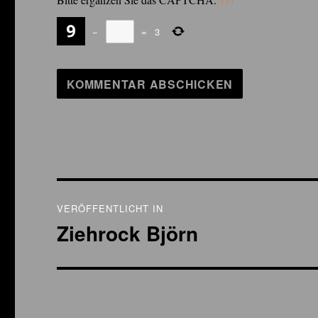
−
=
3
Beitragsnavigation
VERÖFFENTLICHT IN
Ziehrock Björn