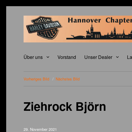
H.O.G. Hannover Chapter
Hannover Chapter Germany
Über uns
Vorstand
Unser Dealer
La
Vorheriges Bild
Nächstes Bild
Ziehrock Björn
Veröffentlicht
29. November 2021